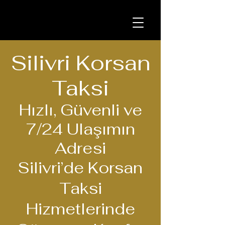
Silivri Korsan
Taksi
Hızlı, Güvenli ve
7/24 Ulaşımın
Adresi
Silivri’de Korsan
Taksi
Hizmetlerinde